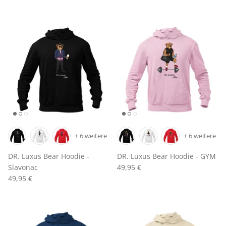
+ 6 weitere
+ 6 weitere
DR. Luxus Bear Hoodie -
DR. Luxus Bear Hoodie - GYM
Slavonac
49,95 €
49,95 €