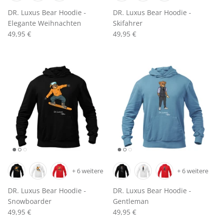
Taufe
DR. Luxus Bear Hoodie -
DR. Luxus Bear Hoodie -
Elegante Weihnachten
Skifahrer
Erstkommunion
49,95 €
49,95 €
Chrisam
Ringe zum Heiratsantrag 💍
Dr. Luxus T-Shirts 🧸
Das letzte Stück ⏳
Dr. Luxus Hoodies 🧸
+ 6 weitere
+ 6 weitere
DR. Luxus Bear Hoodie -
DR. Luxus Bear Hoodie -
Snowboarder
Gentleman
49,95 €
49,95 €