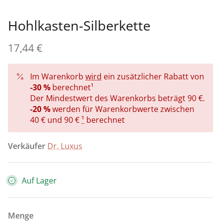
Heilige Sammlung ✞
Fußkettchen
BOW Kollektion 🎀
Hohlkasten-Silberkette
Tutti Frutti 🍒🍓🍉
Silbersets
Kleesammlung 🍀 - Kleeblatt mit 4 Blättern
17,44 €
Mediterranea - Sommerkollektion ☀️🌊🏖️
Kinderschmuck
VOLUME-Kollektion
Im Warenkorb
wird
ein zusätzlicher Rabatt von
Personalisierter Schmuck
Schmuck für Bräute
-30 %
berechnet¹
Der Mindestwert des Warenkorbs beträgt 90 €.
-20 %
werden für Warenkorbwerte zwischen
Personalisierter Schmuck
40 € und 90 €
¹
berechnet
Geschenke bis 30 €
Verkäufer
Dr. Luxus
Geschenke bis 50 €
Auf Lager
Geschenke bis 100 €
Geschenke bis 200 €
Menge