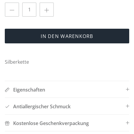
Taufe
Erstkommunion
Chrisam
IN DEN WARENKORB
Ringe zum Heiratsantrag 💍
Silberkette
Dr. Luxus T-Shirts 🧸
Das letzte Stück ⏳
Eigenschaften
Dr. Luxus Hoodies 🧸
Antiallergischer Schmuck
Kostenlose Geschenkverpackung