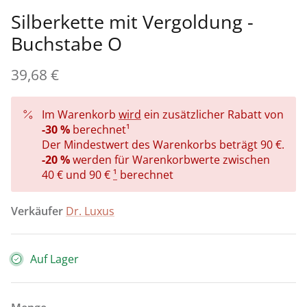
Silberkette mit Vergoldung -
Heilige Sammlung ✞
Fußkettchen
BOW Kollektion 🎀
Buchstabe O
Tutti Frutti 🍒🍓🍉
Silbersets
Kleesammlung 🍀 - Kleeblatt mit 4 Blättern
39,68 €
Mediterranea - Sommerkollektion ☀️🌊🏖️
Kinderschmuck
VOLUME-Kollektion
Im Warenkorb
wird
ein zusätzlicher Rabatt von
Personalisierter Schmuck
Schmuck für Bräute
-30 %
berechnet¹
Der Mindestwert des Warenkorbs beträgt 90 €.
Personalisierter Schmuck
-20 %
werden für Warenkorbwerte zwischen
40 € und 90 €
¹
berechnet
Geschenke bis 30 €
Verkäufer
Dr. Luxus
Geschenke bis 50 €
Geschenke bis 100 €
Auf Lager
Geschenke bis 200 €