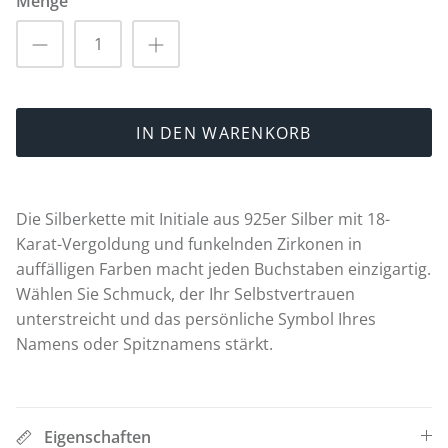
Menge
Taufe
Erstkommunion
Chrisam
IN DEN WARENKORB
Ringe zum Heiratsantrag 💍
Dr. Luxus T-Shirts 🧸
Die Silberkette mit Initiale aus 925er Silber mit 18-
Karat-Vergoldung und funkelnden Zirkonen in
Das letzte Stück ⏳
auffälligen Farben macht jeden Buchstaben einzigartig.
Wählen Sie Schmuck, der Ihr Selbstvertrauen
Dr. Luxus Hoodies 🧸
unterstreicht und das persönliche Symbol Ihres
Namens oder Spitznamens stärkt.
Eigenschaften